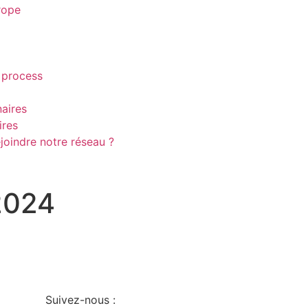
urope
s process
aires
ires
joindre notre réseau ?
2024
Suivez-nous :