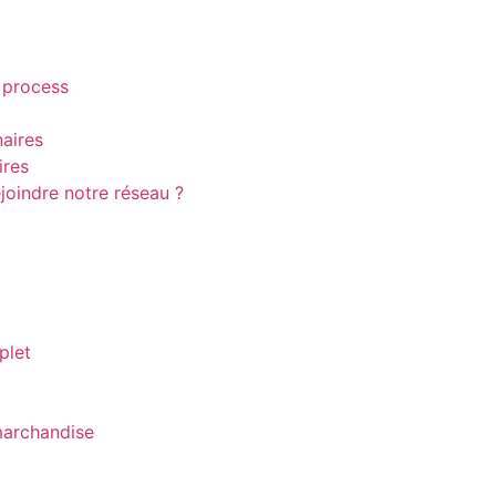
s process
aires
ires
joindre notre réseau ?
plet
marchandise